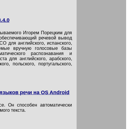
.4.0
атываемого Игорем Порецким для
, обеспечивающий речевой вывод
CO для английского, испанского,
аемые вручную голосовые базы
оматического распознавания и
та для английского, арабского,
кого, польского, португальского,
языков речи на OS Android
ce. Он способен автоматически
мого текста.