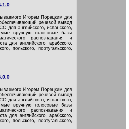
.1.0
атываемого Игорем Порецким для
, обеспечивающий речевой вывод
CO для английского, испанского,
аемые вручную голосовые базы
оматического распознавания и
та для английского, арабского,
кого, польского, португальского,
.0.0
атываемого Игорем Порецким для
, обеспечивающий речевой вывод
CO для английского, испанского,
аемые вручную голосовые базы
оматического распознавания и
та для английского, арабского,
кого, польского, португальского,