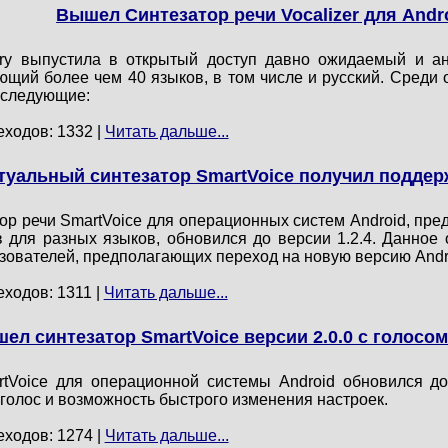
Вышел Синтезатор речи Vocalizer для Andr
ry выпустила в открытый доступ давно ожидаемый и а
ающий более чем 40 языков, в том числе и русский. Среди
 следующие:
еходов: 1332 |
Читать дальше...
туальный синтезатор SmartVoice получил поддерж
ор речи SmartVoice для операционных систем Android, пр
 для разных языков, обновился до версии 1.2.4. Данное 
зователей, предполагающих переход на новую версию Andr
еходов: 1311 |
Читать дальше...
ел синтезатор SmartVoice версии 2.0.0 с голос
tVoice для операционной системы Android обновился до
голос и возможность быстрого изменения настроек.
еходов: 1274 |
Читать дальше...