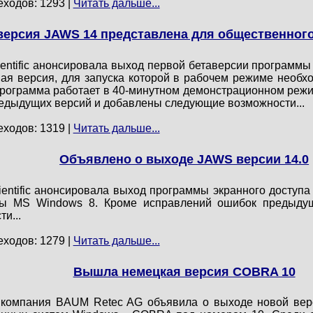
еходов: 1293 |
Читать дальше...
версия JAWS 14 представлена для общественног
entific анонсировала выход первой бетаверсии программы
ая версия, для запуска которой в рабочем режиме необх
программа работает в 40-минутном демонстрационном режи
едыдущих версий и добавлены следующие возможности...
еходов: 1319 |
Читать дальше...
Объявлено о выходе JAWS версии 14.0
entific анонсировала выход программы экранного доступа
мы MS Windows 8. Кроме исправлений ошибок предыдущ
и...
еходов: 1279 |
Читать дальше...
Вышла немецкая версия COBRA 10
 компания BAUM Retec AG объявила о выходе новой вер