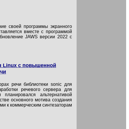
ение своей программы экранного
ставляется вместе с программой
обновление JAWS версии 2022 с
я Linux с повышенной
ечи
орах речи библиотеки sonic для
зработки речевого сервера для
 планировался альтернативой
стве основного мотива создания
ыми к коммерческим синтезаторам