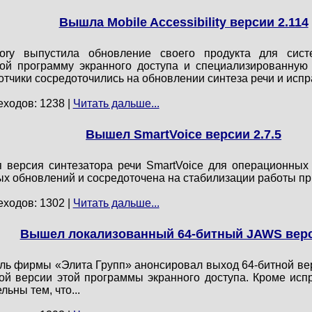
Вышла Mobile Accessibility версии 2.114
ry выпустила обновление своего продукта для систем 
ой программу экранного доступа и специализированную 
отчики сосредоточились на обновлении синтеза речи и исп
еходов: 1238 |
Читать дальше...
Вышел SmartVoice версии 2.7.5
 версия синтезатора речи SmartVoice для операционных с
х обновлений и сосредоточена на стабилизации работы п
еходов: 1302 |
Читать дальше...
Вышел локализованный 64-битный JAWS верс
ль фирмы «Элита Групп» анонсировал выход 64-битной ве
ой версии этой программы экранного доступа. Кроме ис
ьны тем, что...