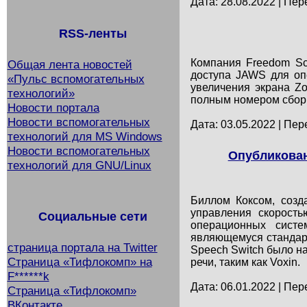
Дата: 28.08.2022 | Пер
RSS-ленты
Компания Freedom Sci
Общая лента новостей
доступа JAWS для опе
«Пульс вспомогательных
увеличения экрана Z
технологий»
полным номером сборк
Новости портала
Новости вспомогательных
Дата: 03.05.2022 | Пер
технологий для MS Windows
Новости вспомогательных
Опубликован
технологий для GNU/Linux
Биллом Коксом, созд
управления скорость
Социальные сети
операционных систе
являющемуся стандарт
страница портала на Twitter
Speech Switch было н
Страница «Тифлокомп» на
речи, таким как Voxin.
F******k
Дата: 06.01.2022 | Пер
Страница «Тифлокомп»
ВКонтакте