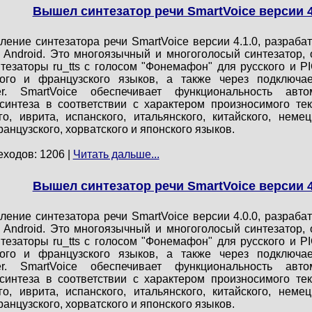
Вышел синтезатор речи SmartVoice версии 4
ление синтезатора речи SmartVoice версии 4.1.0, разраб
 Android. Это многоязычный и многоголосый синтезатор
тезаторы ru_tts с голосом "Фонемафон" для русского и PI
цкого и французского языков, а также через подключ
zer. SmartVoice обеспечивает функциональность авт
интеза в соответствии с характером произносимого текс
го, иврита, испанского, итальянского, китайского, немец
ранцузского, хорватского и японского языков.
еходов: 1206 |
Читать дальше...
Вышел синтезатор речи SmartVoice версии 4
ление синтезатора речи SmartVoice версии 4.0.0, разраб
 Android. Это многоязычный и многоголосый синтезатор
тезаторы ru_tts с голосом "Фонемафон" для русского и PI
цкого и французского языков, а также через подключ
zer. SmartVoice обеспечивает функциональность авт
интеза в соответствии с характером произносимого текс
го, иврита, испанского, итальянского, китайского, немец
ранцузского, хорватского и японского языков.