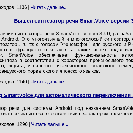
еходов: 1136 |
Читать дальше...
Вышел синтезатор речи SmartVoice версии 3
ление синтезатора речи SmartVoice версии 3.4.0, разраб
 Android. Это многоязычный и многоголосый синтезатор
тезаторы ru_tts с голосом "Фонемафон" для русского и PI
цкого и французского языков, а также через подключ
zer. SmartVoice обеспечивает функциональность авт
интеза в соответствии с характером произносимого текс
го, иврита, испанского, итальянского, китайского, немец
ранцузского, хорватского и японского языков.
еходов: 1140 |
Читать дальше...
 SmartVoice для автоматического переключения 
тор речи для системы Android под названием SmartVoi
ючать язык синтеза в соответствии с характером произноси
еходов: 1290 |
Читать дальше...