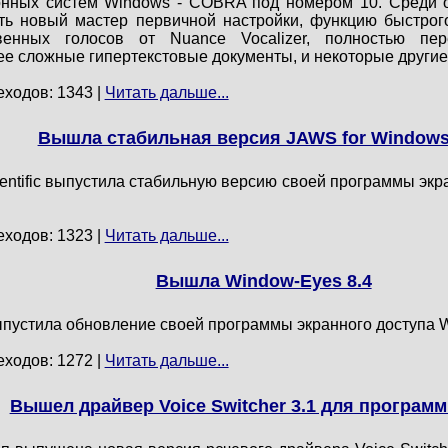
онных систем Windows - COBRA под номером 10. Среди 
ь новый мастер первичной настройки, функцию быстрого
венных голосов от Nuance Vocalizer, полностью пе
 сложные гипертекстовые документы, и некоторые другие.
еходов: 1343 |
Читать дальше...
Вышла стабильная версия JAWS for Windows
entific выпустила стабильную версию своей программы экр
еходов: 1323 |
Читать дальше...
Вышла Window-Eyes 8.4
пустила обновление своей программы экранного доступа W
еходов: 1272 |
Читать дальше...
Вышел драйвер Voice Switcher 3.1 для програм