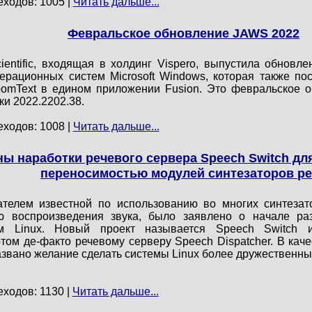
еходов: 1005 |
Читать дальше...
Февральское обновление JAWS 2022
entific, входящая в холдинг Vispero, выпустила обновл
рационных систем Microsoft Windows, которая также по
oomText в едином приложении Fusion. Это февральское 
и 2022.2202.38.
еходов: 1008 |
Читать дальше...
ы наработки речевого сервера Speech Switch дл
переносимостью модулей синтезаторов р
ателем известной по использованию во многих синтезат
ю воспроизведения звука, было заявлено о начале ра
м Linux. Новый проект называется Speech Switch и
ом де-факто речевому серверу Speech Dispatcher. В каче
азвано желание сделать системы Linux более дружественн
еходов: 1130 |
Читать дальше...