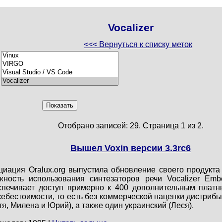
Vocalizer
<<< Вернуться к списку меток
Отобрано записей: 29. Страница 1 из 2.
Вышел Voxin версии 3.3rc6
иация Oralux.org выпустила обновление своего продукта 
жность использования синтезаторов речи Vocalizer E
еспечивает доступ примерно к 400 дополнительным плат
ебестоимости, то есть без коммерческой наценки дистрибь
тя, Милена и Юрий), а также один украинский (Леся).