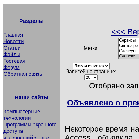
Разделы
<<< Вер
Главная
Новости
Статьи
Метки:
Файлы
Гостевая
Форум
Записей на странице:
Обратная связь
Отобрано запи
Наши сайты
Объявлено о пре
Компьютерные
технологии
Программы экранного
Некоторое время на
доступа
Access объявила
«Говорящий» Linux