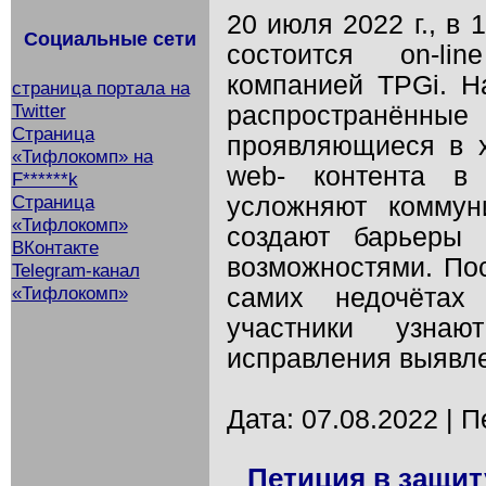
20 июля 2022 г., в
Социальные сети
состоится on-li
компанией TPGi. Н
страница портала на
Twitter
распространённ
Страница
проявляющиеся в х
«Тифлокомп» на
web- контента в 
F******k
Страница
усложняют коммун
«Тифлокомп»
создают барьеры
ВКонтакте
возможностями. Пос
Telegram-канал
«Тифлокомп»
самих недочётах
участники узнаю
исправления выявле
Дата: 07.08.2022 | 
Петиция в защит