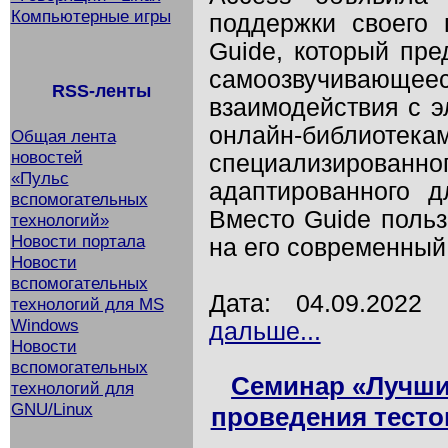
Компьютерные игры
поддержки своего 
Guide, который пре
самоозвучивающее
RSS-ленты
взаимодействия с э
онлайн-библио
Общая лента
новостей
специализированн
«Пульс
адаптированного 
вспомогательных
Вместо Guide польз
технологий»
Новости портала
на его современный
Новости
вспомогательных
Дата: 04.09.202
технологий для MS
Windows
дальше...
Новости
вспомогательных
Семинар «Лучши
технологий для
GNU/Linux
проведения тесто