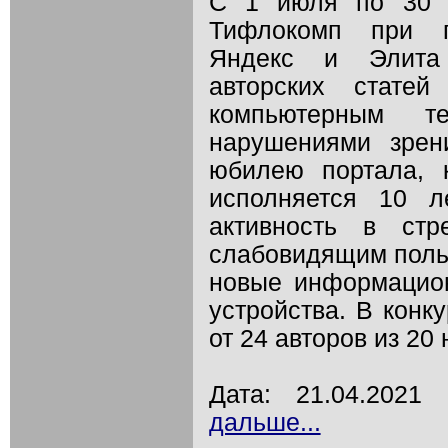
С 1 июля по 30 с
Тифлокомп при п
Яндекс и Элита 
авторских статей
компьютерным 
нарушениями зрен
юбилею портала, 
исполняется 10 л
активность в ст
слабовидящим поль
новые информацион
устройства. В конк
от 24 авторов из 20
Дата: 21.04.202
дальше...